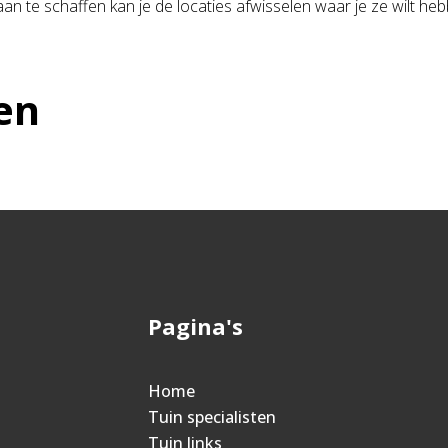
n te schaffen kan je de locaties afwisselen waar je ze wilt heb
en
Pagina's
Home
Tuin specialisten
Tuin links