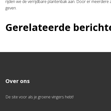
rijden we de verrijdbare plantenbak aan. Door er meerdere aa
geven.
Gerelateerde bericht
Over ons
De site voor als je groene vingers hebt!