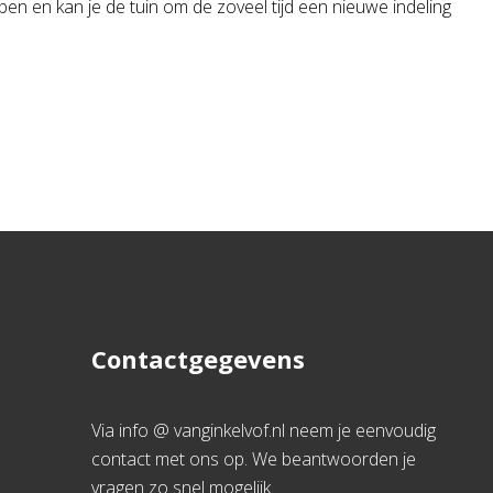
ben en kan je de tuin om de zoveel tijd een nieuwe indeling
Contactgegevens
Via info @ vanginkelvof.nl neem je eenvoudig
contact met ons op. We beantwoorden je
vragen zo snel mogelijk.