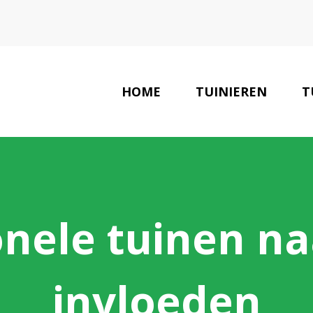
HOME
TUINIEREN
T
LAATSTE NIEUWS
onele tuinen 
invloeden