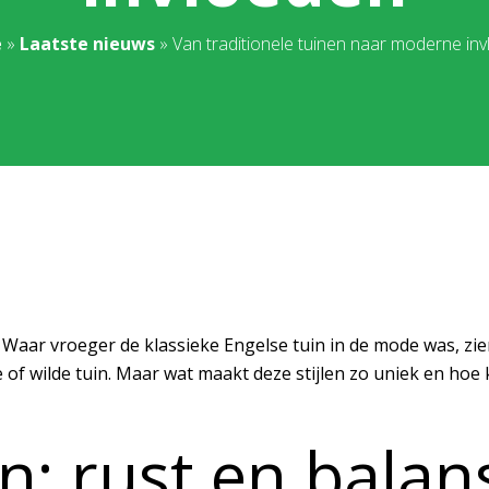
e
»
Laatste nieuws
»
Van traditionele tuinen naar moderne in
 Waar vroeger de klassieke Engelse tuin in de mode was, zie
e of wilde tuin. Maar wat maakt deze stijlen zo uniek en hoe 
n: rust en balan